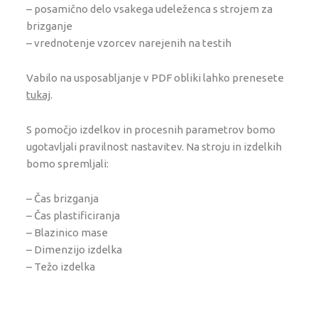
– posamično delo vsakega udeleženca s strojem za
brizganje
– vrednotenje vzorcev narejenih na testih
Vabilo na usposabljanje v PDF obliki lahko prenesete
tukaj
.
S pomočjo izdelkov in procesnih parametrov bomo
ugotavljali pravilnost nastavitev. Na stroju in izdelkih
bomo spremljali:
– Čas brizganja
– Čas plastificiranja
– Blazinico mase
– Dimenzijo izdelka
– Težo izdelka