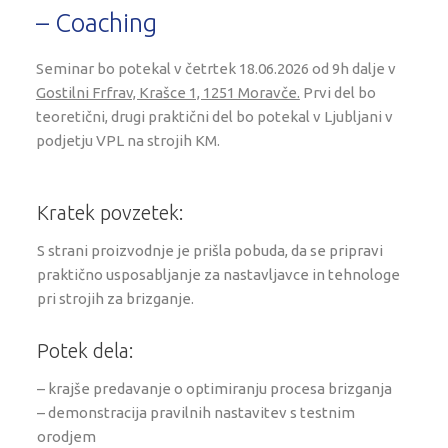
– Coaching
Seminar bo potekal v četrtek 18.06.2026 od 9h dalje v
Gostilni Frfrav, Krašce 1, 1251 Moravče.
Prvi del bo
teoretični, drugi praktični del bo potekal v Ljubljani v
podjetju VPL na strojih KM.
Kratek povzetek:
S strani proizvodnje je prišla pobuda, da se pripravi
praktično usposabljanje za nastavljavce in tehnologe
pri strojih za brizganje.
Potek dela
:
– krajše predavanje o optimiranju procesa brizganja
– demonstracija pravilnih nastavitev s testnim
orodjem