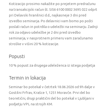
Kotizacijo prosimo nakažite po prejetem predračunu
na transakcijski račun št. SI56 6100 0002 3695 022 odprt
pri Delavski hranilnici d.d., najkasneje 3 dni pred
izvedbo seminarja. Po delavnici vam bomo po pošti
poslali račun in potrdila o udeležbi na seminarju. Zadnji
rok za odjavo udeležbe je 2 dni pred izvedbo
seminarja, v nasprotnem primeru vam zaračunamo
stroške v višini 20 % kotizacije.
Popusti
10 % popust za drugega udeleženca iz istega podjetja
Termin in lokacija
Seminar bo potekal v četrtek 18.06.2026 od 9h dalje v
Gostilni Frfrav, Krašce 1, 1251 Moravče. Prvi del bo
teoretični, drugi praktični del bo potekal v Ljubljani v
podjetju VPL na strojih KM.