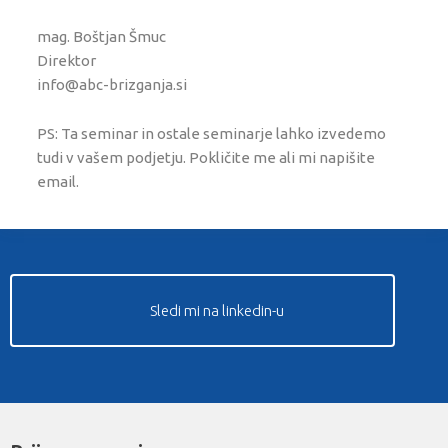
mag. Boštjan Šmuc
Direktor
info@abc-brizganja.si
PS: Ta seminar in ostale seminarje lahko izvedemo
tudi v vašem podjetju. Pokličite me ali mi napišite
email.
Sledi mi na linkedin-u